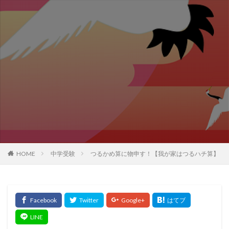
中学受験
つるかめ算に物申す！【我が家はつるハチ算】
HOME