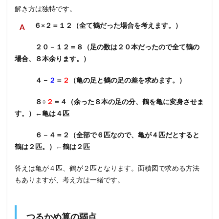
解き方は独特です。
６×２＝１２（全て鶴だった場合を考えます。）
２０－１２＝８（足の数は２０本だったので全て鶴の
場合、８本余ります。）
４－
２
＝
２
（亀の足と鶴の足の差を求めます。）
８÷
２
＝４（余った８本の足の分、鶴を亀に変身させま
す。）←亀は４匹
６－４＝２（全部で６匹なので、亀が４匹だとすると
鶴は２匹。）←鶴は２匹
答えは亀が４匹、鶴が２匹となります。面積図で求める方法
もありますが、考え方は一緒です。
つるかめ算の弱点